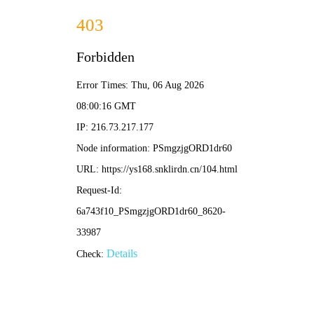
欧美影院
🔥 热门推荐
首页
现代言情
都市短剧
欧美榜单
最近更新
短剧
🔍 搜索
👤
30集
30集
我的AI家团圆年
公司年终奖被换成1元刮刮乐后
林晓阳,林晓月
周青青,欣欣